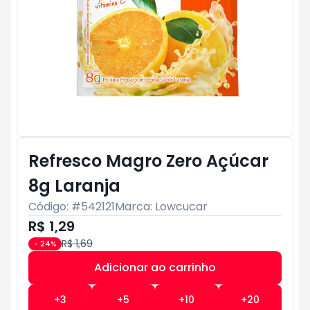
Refresco Magro Zero Açúcar
8g Laranja
Código: #
542121
Marca:
Lowcucar
R$ 1,29
R$ 1,69
-
24
%
Adicionar ao carrinho
Subtotal:
R$ 0
+
3
+
5
+
10
+
20