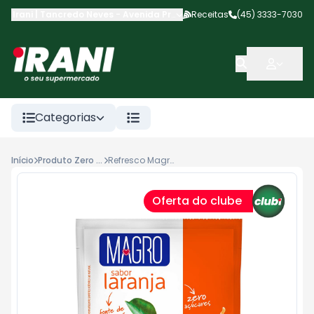
Irani | Tancredo Neves
-
Avenida Presidente Tancredo Neves
Receitas
(45) 3333-7030
,
Casc
Categorias
Início
Produto Zero Acucar
Refresco Magro Zero Açúcar 8g Laranja
Oferta do clube