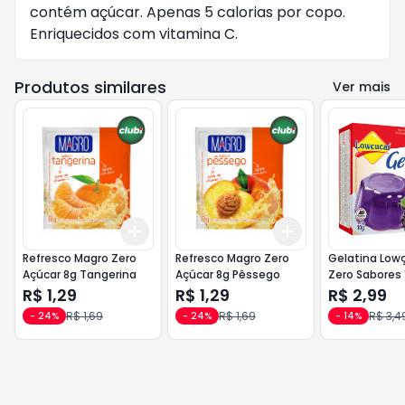
contém açúcar. Apenas 5 calorias por copo.
Enriquecidos com vitamina C.
Produtos similares
Ver mais
Add
Add
+
3
+
5
+
10
+
3
+
5
+
10
Refresco Magro Zero
Refresco Magro Zero
Gelatina Low
Açúcar 8g Tangerina
Açúcar 8g Pêssego
Zero Sabores 
R$ 1,29
R$ 1,29
R$ 2,99
R$ 1,69
R$ 1,69
R$ 3,4
-
24
%
-
24
%
-
14
%