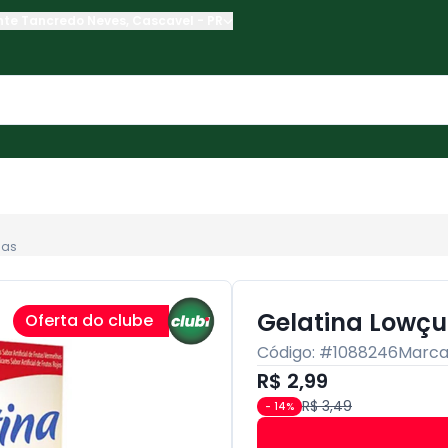
nte Tancredo Neves
,
Cascavel
-
PR
has
Gelatina Lowçu
Oferta do clube
Código: #
1088246
Marca
R$ 2,99
R$ 3,49
-
14
%