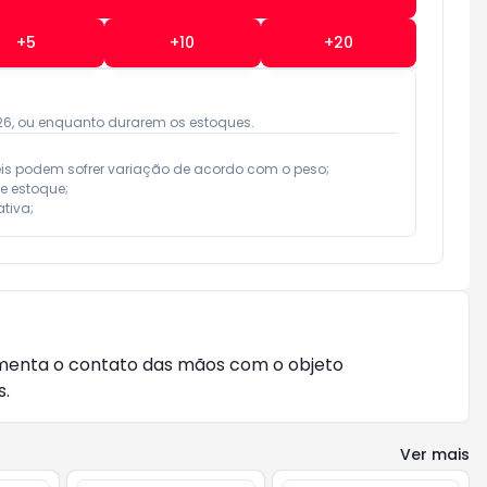
+
5
+
10
+
20
026, ou enquanto durarem os estoques.
eis podem sofrer variação de acordo com o peso;

e estoque;

tiva;
umenta o contato das mãos com o objeto
s.
Ver mais