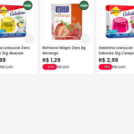
Add
Add
10
+
3
+
5
+
10
+
3
+
5
+
10
a Lowçucar Zero
Refresco Magro Zero 8g
Gelatina Lowçucar
 10g Abacaxi
Morango
Sabores 10g Cereja
99
R$ 1,29
R$ 2,99
R$ 3,49
R$ 1,69
R$ 3,49
-
24
%
-
14
%