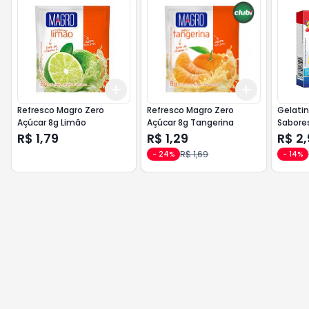
Add
Add
+
3
+
5
+
10
+
3
+
5
+
Refresco Magro Zero
Refresco Magro Zero
Gelatin
Açúcar 8g Limão
Açúcar 8g Tangerina
Sabores
R$ 1,79
R$ 1,29
R$ 2,
R$ 1,69
-
24
%
-
14
%