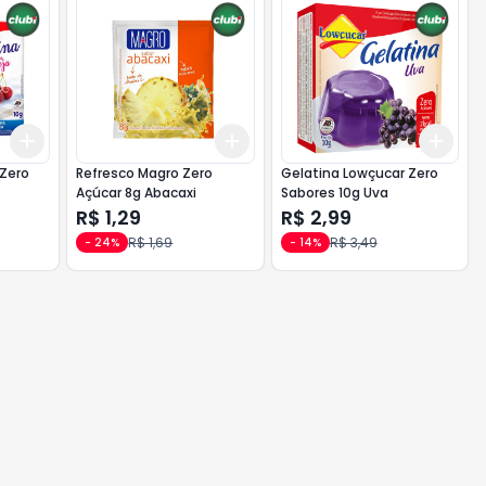
Add
Add
Add
+
3
+
5
+
10
+
3
+
5
+
10
+
3
 Zero
Refresco Magro Zero
Gelatina Lowçucar Zero
Açúcar 8g Abacaxi
Sabores 10g Uva
R$ 1,29
R$ 2,99
R$ 1,69
R$ 3,49
-
24
%
-
14
%