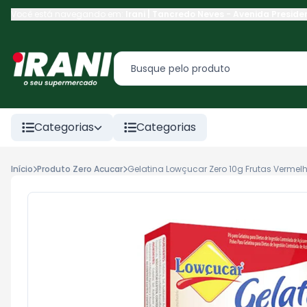
Você está navegando em:
Irani | Tancredo Neves
-
Avenida Preside
Categorias
Categorias
Início
Produto Zero Acucar
Gelatina Lowçucar Zero 10g Frutas Vermel