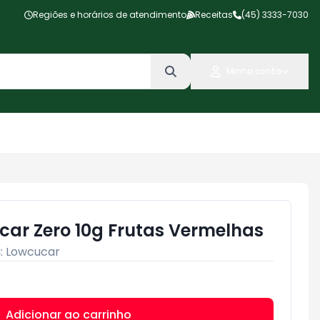
Regiões e horários de atendimento
Receitas
(45) 3333-7030
Minha conta
car Zero 10g Frutas Vermelhas
:
Lowcucar
Adicionar ao carrinho
Subtotal:
R$ 0,00