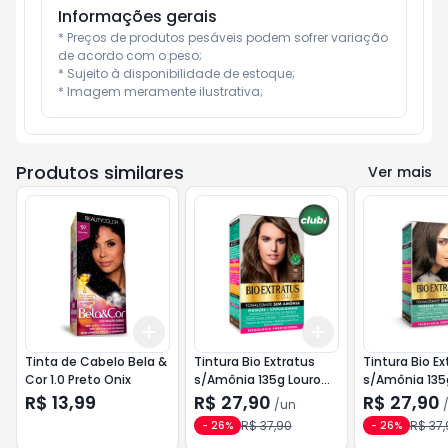
Informações gerais
* Preços de produtos pesáveis podem sofrer variação 
de acordo com o peso;

* Sujeito à disponibilidade de estoque;

* Imagem meramente ilustrativa;
Produtos similares
Ver mais
Add
Add
+
3
+
5
+
10
+
3
+
5
+
10
Tinta de Cabelo Bela &
Tintura Bio Extratus
Tintura Bio Ex
Cor 1.0 Preto Onix
s/Amônia 135g Louro
s/Amônia 135
Médio 70
Escuro 60
R$ 13,99
R$ 27,90
R$ 27,90
/
un
R$ 37,90
R$ 37,
-
26
%
-
26
%