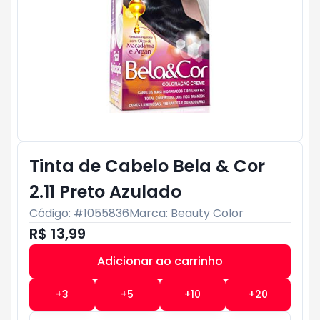
Tinta de Cabelo Bela & Cor
2.11 Preto Azulado
Código: #
1055836
Marca:
Beauty Color
R$ 13,99
Adicionar ao carrinho
Subtotal:
R$ 0
+
3
+
5
+
10
+
20