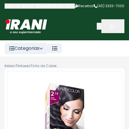
Irani | Av. Brasil
-
Avenida Brasil
,
Cascavel
Receitas
-
PR
(45) 3333-7000
Categorias
Início
Tintura
Tinta de Cabelo Bela & Cor 2.11 Preto Azulado