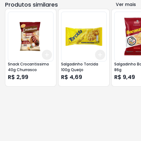
Produtos similares
Ver mais
Add
Add
+
3
+
5
+
10
+
3
+
5
+
10
Snack Crocantissimo
Salgadinho Torcida
Salgadinho B
40g Churrasco
100g Queijo
86g
R$ 2,99
R$ 4,69
R$ 9,49