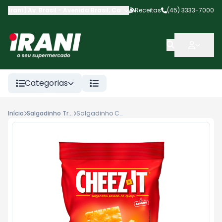
Irani | Av. Brasil
-
Avenida Brasil
,
Cascavel
Receitas
-
PR
(45) 3333-7000
Categorias
Início
Salgadinho Trigo
Salgadinho Cheez It 65g Parmesao