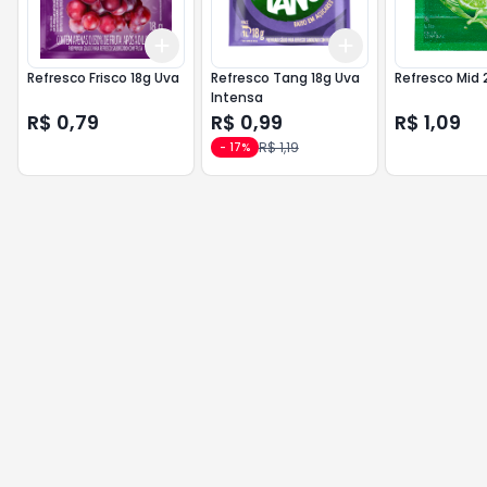
Add
Add
+
3
+
5
+
10
+
3
+
5
+
10
Refresco Frisco 18g Uva
Refresco Tang 18g Uva
Refresco Mid 
Intensa
R$ 0,79
R$ 0,99
R$ 1,09
R$ 1,19
-
17
%