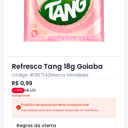
Refresco Tang 18g Goiaba
Código: #
1307142
Marca:
Mondelez
R$ 0,99
R$ 1,19
-
17
%
Indisponível
Produto temporariamente indisponível!
Este produto está sem estoque disponível no momento.
Regras da oferta