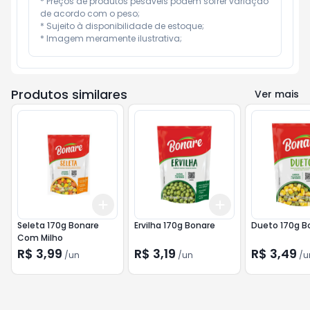
* Preços de produtos pesáveis podem sofrer variação 
de acordo com o peso;

* Sujeito à disponibilidade de estoque;

* Imagem meramente ilustrativa;
Produtos similares
Ver mais
Add
Add
+
3
+
5
+
10
+
3
+
5
+
10
Seleta 170g Bonare
Ervilha 170g Bonare
Dueto 170g B
Com Milho
R$ 3,99
R$ 3,19
R$ 3,49
/
un
/
un
/
u