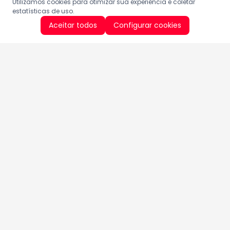
Utilizamos cookies para otimizar sua experiência e coletar
estatísticas de uso.
Aceitar todos
Configurar cookies
Aproveite as nossas promoções!
Cadastre seu e-mail e receba ofertas exclusivas.
QUERO RECEBER