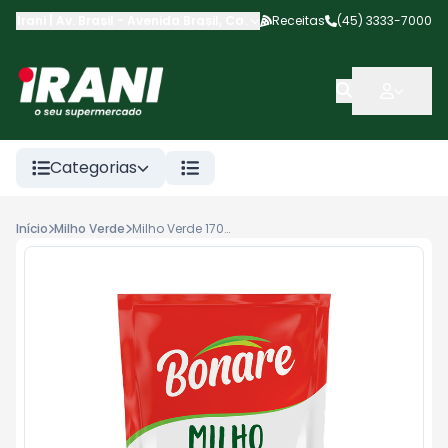
Irani | Av. Brasil
-
Avenida Brasil
,
Cascavel
Receitas
-
PR
(45) 3333-7000
Categorias
Início
Milho Verde
Milho Verde 170g Bonare