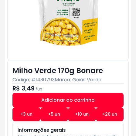
Milho Verde 170g Bonare
Código: #
1430793
Marca:
Goias Verde
R$ 3,49
/
un
Adicionar ao carrinho
Subtotal:
R$ 0
+
3
un
+
5
un
+
10
un
+
20
un
Informações gerais