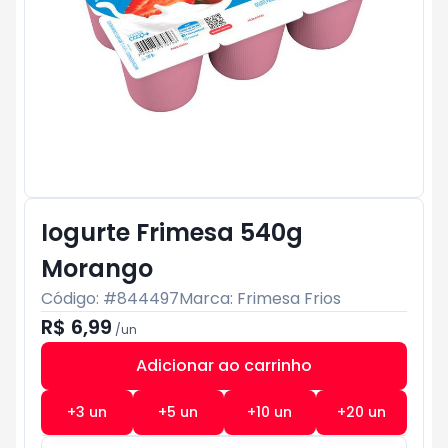
Iogurte Frimesa 540g
Morango
Código: #
844497
Marca:
Frimesa Frios
R$ 6,99
/
un
Adicionar ao carrinho
Subtotal:
R$ 0
+
3
un
+
5
un
+
10
un
+
20
un