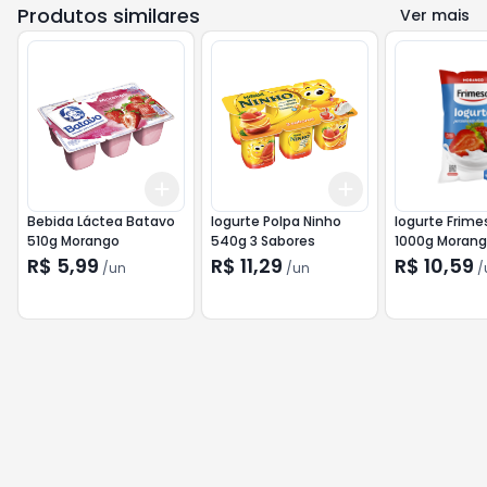
Produtos similares
Ver mais
Add
Add
+
3
+
5
+
10
+
3
+
5
+
10
Bebida Láctea Batavo
Iogurte Polpa Ninho
Iogurte Frime
510g Morango
540g 3 Sabores
1000g Moran
R$ 5,99
R$ 11,29
R$ 10,59
/
un
/
un
/