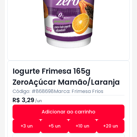
Iogurte Frimesa 165g
ZeroAçúcar Mamão/Laranja
Código: #
868698
Marca:
Frimesa Frios
R$ 3,29
/
un
Adicionar ao carrinho
Subtotal:
R$ 0
+
3
un
+
5
un
+
10
un
+
20
un