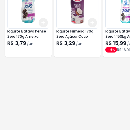
Add
Add
+
3
+
5
+
10
+
3
+
5
+
10
Iogurte Batavo Pense
Iogurte Frimesa 170g
Iogurte Bata
Zero 170g Ameixa
Zero Açúcar Coco
Zero 1,150kg 
R$ 3,79
R$ 3,29
R$ 15,99
/
un
/
un
/
R$ 16,9
-
6
%