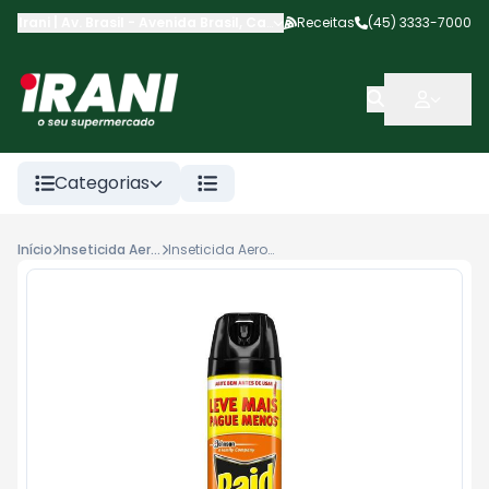
Irani | Av. Brasil
-
Avenida Brasil
,
Cascavel
Receitas
-
PR
(45) 3333-7000
Categorias
Início
Inseticida Aerosol
Inseticida Aerosol RAID 420ml Multi Eucalipto