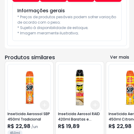
Informações gerais
* Preços de produtos pesáveis podem sofrer variação 
de acordo com o peso;

* Sujeito à disponibilidade de estoque;

* Imagem meramente ilustrativa;
Produtos similares
Ver mais
Add
Add
+
3
+
5
+
10
+
3
+
5
+
10
Inseticida Aerossol SBP
Inseticida Aerosol RAID
Inseticida Ae
450ml Tradicional
420ml Baratas e
450ml Citron
Formigas
R$ 22,98
R$ 19,89
R$ 22,98
/
un
450ml