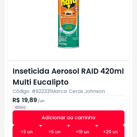
Inseticida Aerosol RAID 420ml
Multi Eucalipto
Código: #
922331
Marca:
Ceras Johnson
R$ 19,89
/
un
420ml
Adicionar ao carrinho
Subtotal:
R$ 0
+
3
un
+
5
un
+
10
un
+
20
un