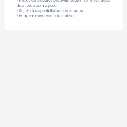
* Preços de produtos pesáveis podem sofrer variação 
de acordo com o peso;

* Sujeito à disponibilidade de estoque;

* Imagem meramente ilustrativa;