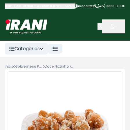
Irani | Av. Brasil
-
Avenida Brasil
,
Cascavel
Receitas
-
PR
(45) 3333-7000
Categorias
Início
Sobremesa Producao Propria
Doce Nozinho Kg