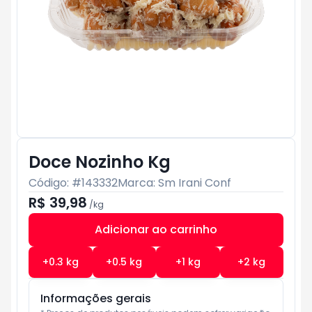
Doce Nozinho Kg
Código: #
143332
Marca:
Sm Irani Conf
R$ 39,98
/
kg
Adicionar ao carrinho
Subtotal:
R$ 0
+
0.3
kg
+
0.5
kg
+
1
kg
+
2
kg
Informações gerais