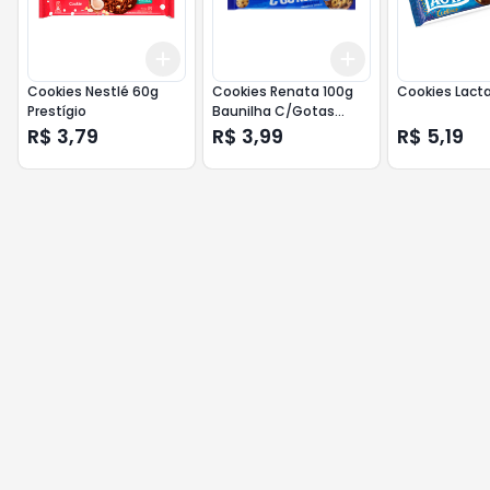
Add
Add
+
3
+
5
+
10
+
3
+
5
+
10
Cookies Nestlé 60g
Cookies Renata 100g
Cookies Lacta
Prestígio
Baunilha C/Gotas
Choco
R$ 3,79
R$ 3,99
R$ 5,19