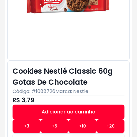
Cookies Nestlé Classic 60g
Gotas De Chocolate
Código: #
1088726
Marca:
Nestle
R$ 3,79
Adicionar ao carrinho
Subtotal:
R$ 0
+
3
+
5
+
10
+
20