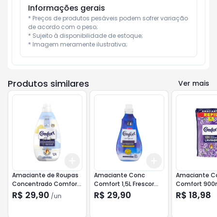
Informações gerais
* Preços de produtos pesáveis podem sofrer variação 
de acordo com o peso;

* Sujeito à disponibilidade de estoque;

* Imagem meramente ilustrativa;
Produtos similares
Ver mais
Add
Add
+
3
+
5
+
10
+
3
+
5
+
10
Amaciante de Roupas
Amaciante Conc
Amaciante C
Concentrado Comfort
Comfort 1,5L Frescor
Comfort 900
1,5L Hipoalergênico
Intenso
Lavanda
R$ 29,90
R$ 29,90
R$ 18,98
/
un
Puro Cuidado