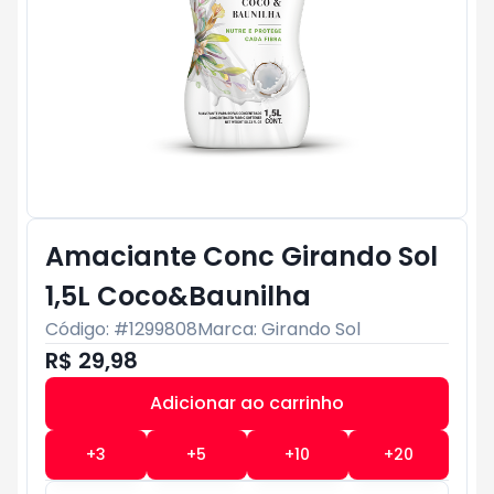
Amaciante Conc Girando Sol
1,5L Coco&Baunilha
Código: #
1299808
Marca:
Girando Sol
R$ 29,98
Adicionar ao carrinho
Subtotal:
R$ 0
+
3
+
5
+
10
+
20