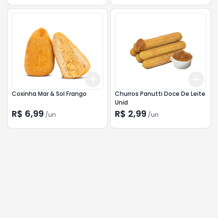
Add
Add
+
3
+
5
+
10
+
3
Coxinha Mar & Sol Frango
Churros Panutti Doce De Leite
Unid
R$ 6,99
R$ 2,99
/
un
/
un