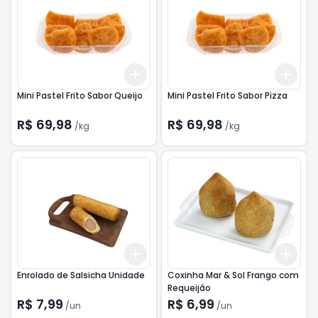
Add
Add
+
0.3
kg
+
0.5
kg
+
0.
Mini Pastel Frito Sabor Queijo
Mini Pastel Frito Sabor Pizza
R$ 69,98
R$ 69,98
/
kg
/
kg
Add
Add
+
3
+
5
+
10
+
3
Enrolado de Salsicha Unidade
Coxinha Mar & Sol Frango com
Requeijão
R$ 7,99
R$ 6,99
/
un
/
un