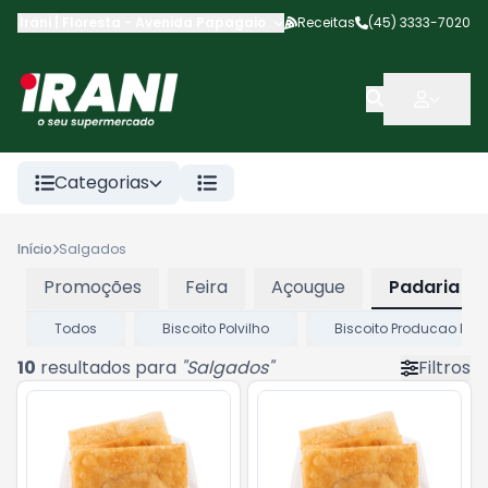
Irani | Floresta
-
Avenida Papagaios
,
Cascavel
Receitas
-
PR
(45) 3333-7020
Categorias
Início
Salgados
Promoções
Feira
Açougue
Padaria
Todos
Biscoito Polvilho
Biscoito Producao Prop
10
resultados para
"
Salgados
"
Filtros