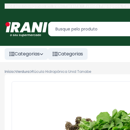
Você está navegando em:
Irani | Floresta
-
Avenida Papagaios
,
Cas
Categorias
Categorias
Início
Verdura
Rúcula Hidropônica Unid Tanabe