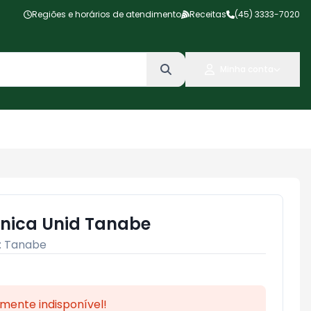
Regiões e horários de atendimento
Receitas
(45) 3333-7020
Minha conta
nica Unid Tanabe
:
Tanabe
mente indisponível!