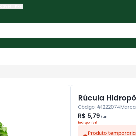
cavel
-
PR
Rúcula Hidropô
Código: #
1222074
Marca
R$ 5,79
/
un
Indisponível
Produto temporaria