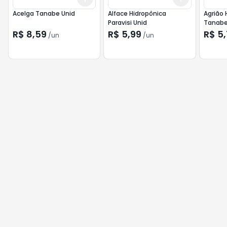
Acelga Tanabe Unid
Alface Hidropônica
Agrião 
Paravisi Unid
Tanab
R$ 8,59
R$ 5,99
R$ 5
/
un
/
un