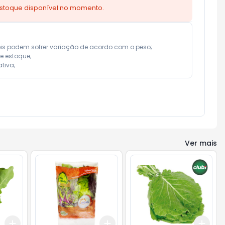
estoque disponível no momento.
eis podem sofrer variação de acordo com o peso;

e estoque;

tiva;
Ver mais
Add
Add
Add
+
3
+
5
+
10
+
3
+
5
+
10
+
3