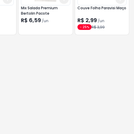
Mix Salada Premium
Couve Folha Paravisi Maço
Bertolin Pacote
R$ 6,59
R$ 2,99
/
un
/
un
R$ 3,99
-
25
%