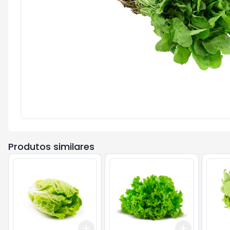
Produtos similares
Add
Add
+
3
+
5
+
10
+
3
+
5
+