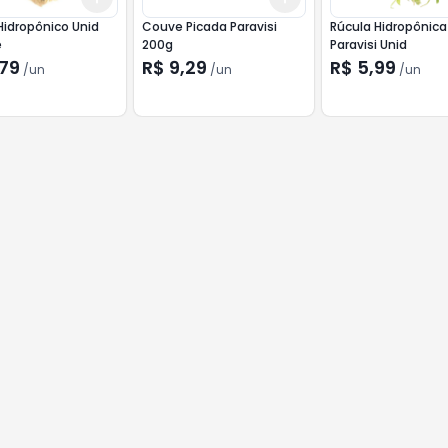
Hidropônico Unid
Couve Picada Paravisi
Rúcula Hidropônica
e
200g
Paravisi Unid
,79
R$ 9,29
R$ 5,99
/
un
/
un
/
un