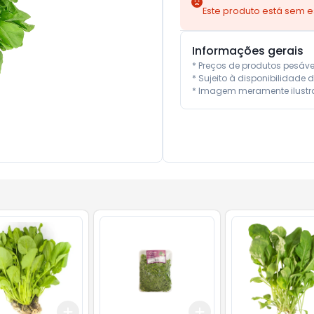
Este produto está sem 
Informações gerais
* Preços de produtos pesáv
* Sujeito à disponibilidade d
* Imagem meramente ilustra
Add
Add
10
+
3
+
5
+
10
+
3
+
5
+
10