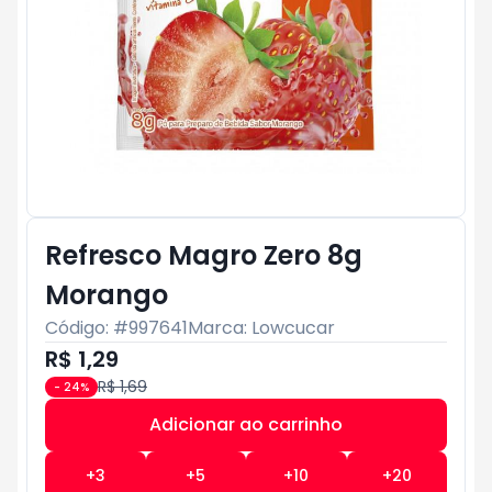
Refresco Magro Zero 8g
Morango
Código: #
997641
Marca:
Lowcucar
R$ 1,29
R$ 1,69
-
24
%
Adicionar ao carrinho
Subtotal:
R$ 0
+
3
+
5
+
10
+
20