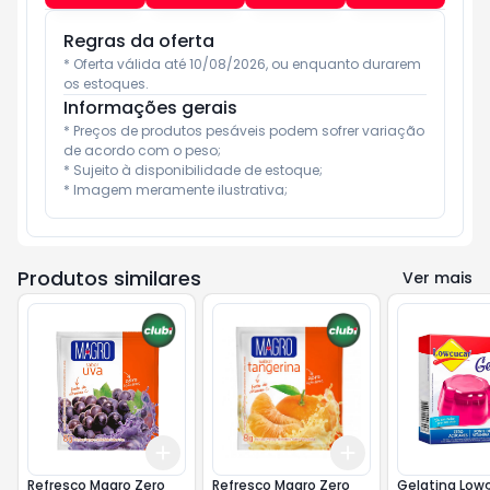
Regras da oferta
* Oferta válida até 10/08/2026, ou enquanto durarem 
os estoques.
Informações gerais
* Preços de produtos pesáveis podem sofrer variação 
de acordo com o peso;

* Sujeito à disponibilidade de estoque;

* Imagem meramente ilustrativa;
Produtos similares
Ver mais
Add
Add
+
3
+
5
+
10
+
3
+
5
+
10
Refresco Magro Zero
Refresco Magro Zero
Gelatina Low