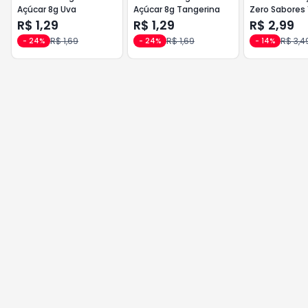
Açúcar 8g Uva
Açúcar 8g Tangerina
Zero Sabores 
Cereja
R$ 1,29
R$ 1,29
R$ 2,99
R$ 1,69
R$ 1,69
R$ 3,4
-
24
%
-
24
%
-
14
%