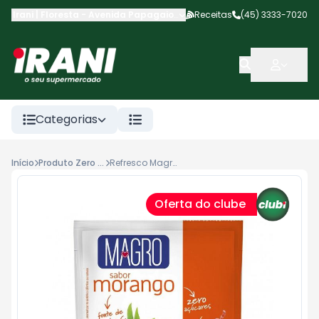
Irani | Floresta
-
Avenida Papagaios
,
Cascavel
Receitas
-
PR
(45) 3333-7020
Categorias
Início
Produto Zero Acucar
Refresco Magro Zero 8g Morango
Oferta do clube