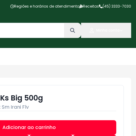
Regiões e horários de atendimento
Receitas
(45) 3333-7030
Minha conta
Ks Big 500g
:
Sm Irani Flv
Adicionar ao carrinho
Subtotal:
R$ 0,00