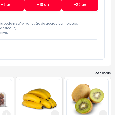
+
5
un
+
10
un
+
20
un
eis podem sofrer variação de acordo com o peso;

e estoque;

tiva;
Ver mais
Add
Add
Add
+
3
+
5
+
10
+
2.1
kg
+
3.5
kg
+
0.