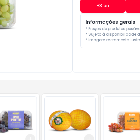
+
3
un
Informações gerais
* Preços de produtos pesáv
* Sujeito à disponibilidade d
* Imagem meramente ilustra
Add
Add
4
kg
+
3
+
5
+
10
+
6
kg
+
10
kg