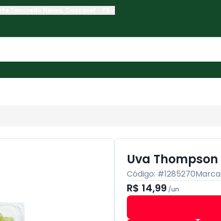
nte Tancredo Neves
,
Cascavel
-
PR
Uva Thompson 
Código: #
1285270
Marca
R$ 14,99
/
un