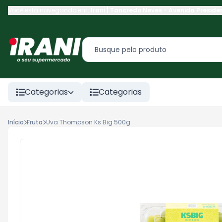
Você está navegando em:
Irani | Tancredo Neves
-
Avenida Preside
Categorias
Categorias
Início
Fruta
Uva Thompson Ks Big 500g