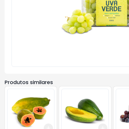
Produtos similares
Add
Add
+
4.5
kg
+
7.5
kg
+
2.4
kg
+