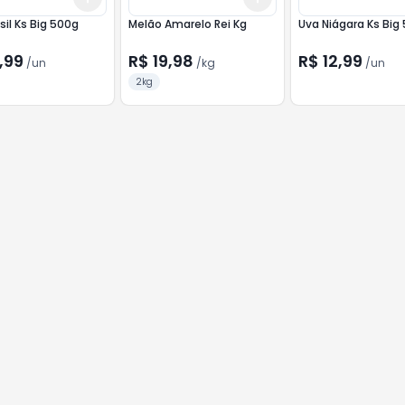
sil Ks Big 500g
Melão Amarelo Rei Kg
Uva Niágara Ks Big
,99
R$ 19,98
R$ 12,99
/
un
/
kg
/
un
2kg