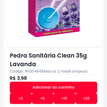
Pedra Sanitária Clean 35g
Lavanda
Código: #
1004948
Marca:
Crivialli Limpeza
R$ 3,98
Adicionar ao carrinho
Subtotal:
R$ 0
+
3
+
5
+
10
+
20