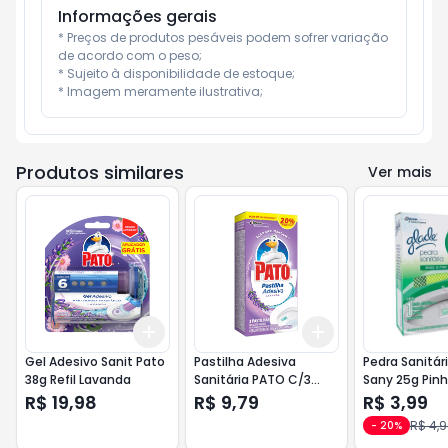
Informações gerais
* Preços de produtos pesáveis podem sofrer variação 
de acordo com o peso;

* Sujeito à disponibilidade de estoque;

* Imagem meramente ilustrativa;
Produtos similares
Ver mais
Add
Add
+
3
+
5
+
10
+
3
+
5
+
10
Gel Adesivo Sanit Pato
Pastilha Adesiva
Pedra Sanitár
38g Refil Lavanda
Sanitária PATO C/3
Sany 25g Pin
Lavanda
R$ 19,98
R$ 9,79
R$ 3,99
R$ 4,
-
20
%