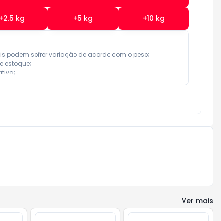
+
2.5
kg
+
5
kg
+
10
kg
eis podem sofrer variação de acordo com o peso;

e estoque;

tiva;
Ver mais