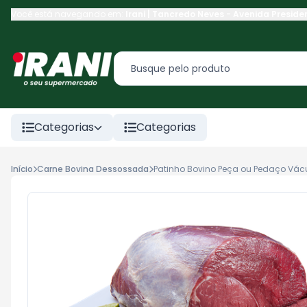
Você está navegando em:
Irani | Tancredo Neves
-
Avenida Preside
Categorias
Categorias
Início
Carne Bovina Dessossada
Patinho Bovino Peça ou Pedaço Vác