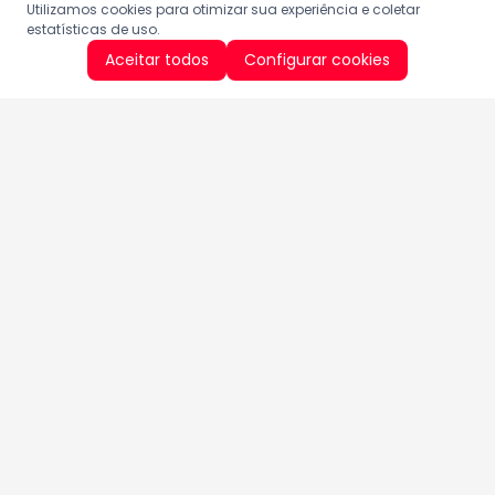
Utilizamos cookies para otimizar sua experiência e coletar
estatísticas de uso.
Aceitar todos
Configurar cookies
Aproveite as nossas promoções!
Cadastre seu e-mail e receba ofertas exclusivas.
QUERO RECEBER