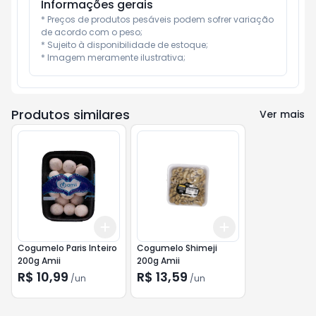
Informações gerais
* Preços de produtos pesáveis podem sofrer variação 
de acordo com o peso;

* Sujeito à disponibilidade de estoque;

* Imagem meramente ilustrativa;
Produtos similares
Ver mais
Add
Add
+
3
+
5
+
10
+
3
+
5
+
10
Cogumelo Paris Inteiro
Cogumelo Shimeji
200g Amii
200g Amii
R$ 10,99
R$ 13,59
/
un
/
un